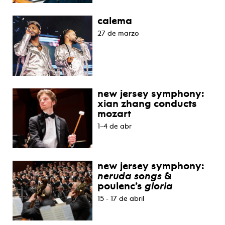
calema
27 de marzo
new jersey symphony:
xian zhang conducts
mozart
1–4 de abr
new jersey symphony:
neruda songs
&
poulenc’s
gloria
15 - 17 de abril