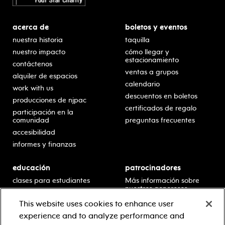
acerca de
boletos y eventos
nuestra historia
taquilla
nuestro impacto
cómo llegar y
estacionamiento
contáctenos
ventas a grupos
alquiler de espacios
calendario
work with us
descuentos en boletos
producciones de njpac
certificados de regalo
participación en la
comunidad
preguntas frecuentes
accesibilidad
informes y finanzas
educación
patrocinadores
clases para estudiantes
Más información sobre
nuestros generosos
presentaciones en horario
patrocinadores.
escolar
This website uses cookies to enhance user
residencias en escuelas
experience and to analyze performance and
desarrollo profesional