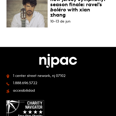
season finale: ravel’s
boléro
with xian
zhang
10–13 de jun
1 center street
newark, nj 07102
1.888.696.5722
accesibilidad