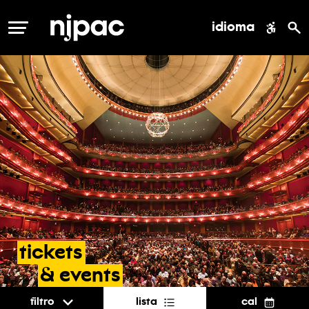
idioma
MENÚ
tickets
&
events
Filtro
Lista
Cal