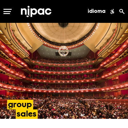
idioma
MENÚ
group
sales