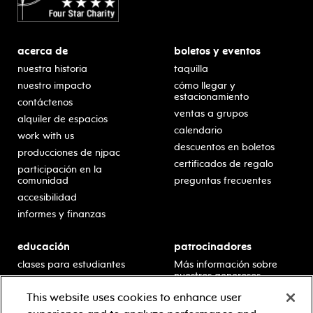
acerca de
boletos y eventos
nuestra historia
taquilla
nuestro impacto
cómo llegar y
estacionamiento
contáctenos
ventas a grupos
alquiler de espacios
calendario
work with us
descuentos en boletos
producciones de njpac
certificados de regalo
participación en la
comunidad
preguntas frecuentes
accesibilidad
informes y finanzas
educación
patrocinadores
clases para estudiantes
Más información sobre
nuestros generosos
presentaciones en horario
patrocinadores.
escolar
This website uses cookies to enhance user
residencias en escuelas