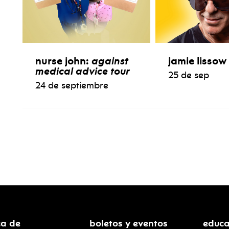
nurse john:
against
jamie lissow
medical advice tour
25 de sep
24 de septiembre
ca de
boletos y eventos
educa