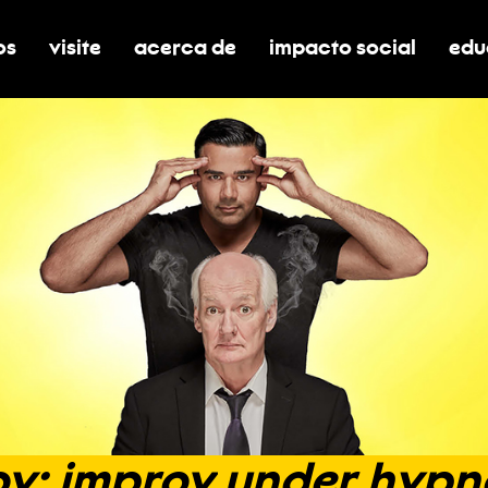
os
visite
acerca de
impacto social
edu
nar submenú de boletos
alternar submenú de visite
alternar submenú de acerca de
activar/desactivar el
alt
v:
improv
under
hypn