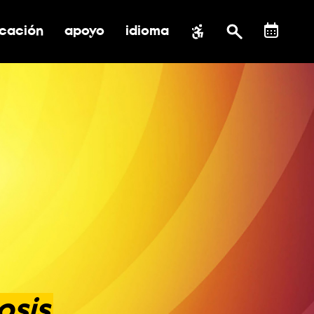
cación
apoyo
idioma
 submenú de impacto social
ernar submenú de educación
alternar submenú de asistencia
osis