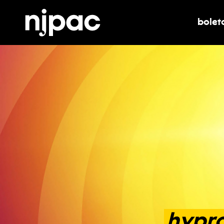
bolet
alter
hypro