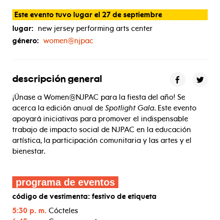
spotlight
gala
2025
Este evento tuvo lugar el 27 de septiembre
lugar:
new jersey performing arts center
género:
women@njpac
descripción general
¡Únase a Women@NJPAC para la fiesta del año! Se
acerca la edición anual de
Spotlight Gala
. Este evento
apoyará iniciativas para promover el indispensable
trabajo de impacto social de NJPAC en la educación
artística, la participación comunitaria y las artes y el
bienestar.
programa de eventos
código de vestimenta: festivo de etiqueta
5:30 p. m.
Cócteles