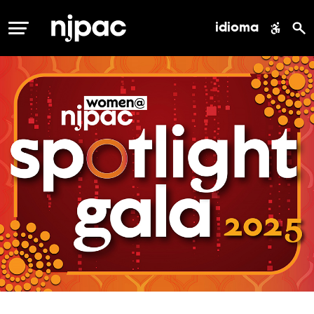
idioma
MENÚ
women@njpac
annual