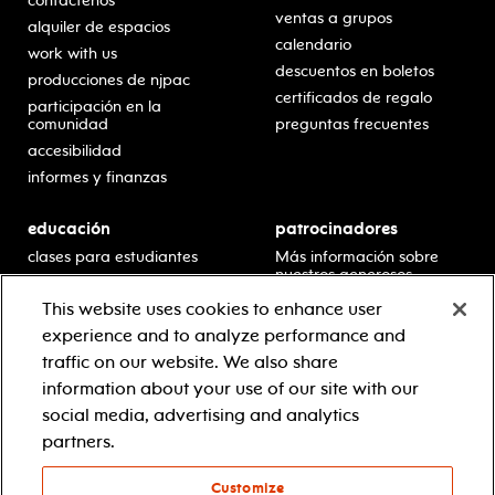
contáctenos
ventas a grupos
alquiler de espacios
calendario
work with us
descuentos en boletos
producciones de njpac
certificados de regalo
participación en la
comunidad
preguntas frecuentes
accesibilidad
informes y finanzas
educación
patrocinadores
clases para estudiantes
Más información sobre
nuestros generosos
presentaciones en horario
patrocinadores.
escolar
This website uses cookies to enhance user
residencias en escuelas
experience and to analyze performance and
desarrollo profesional
traffic on our website. We also share
recursos para docentes
information about your use of our site with our
comuníquese con el
social media, advertising and analytics
equipo educativo
partners.
Customize