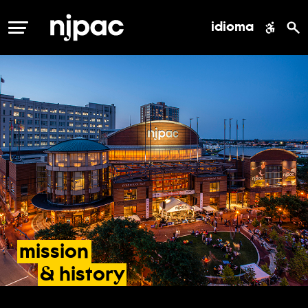
idioma
MENÚ
mission
&
history