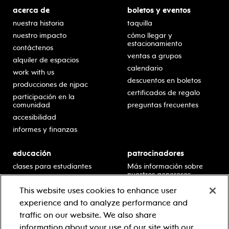
acerca de
boletos y eventos
nuestra historia
taquilla
nuestro impacto
cómo llegar y
estacionamiento
contáctenos
ventas a grupos
alquiler de espacios
calendario
work with us
descuentos en boletos
producciones de njpac
certificados de regalo
participación en la
comunidad
preguntas frecuentes
accesibilidad
informes y finanzas
educación
patrocinadores
clases para estudiantes
Más información sobre
nuestros generosos
presentaciones en horario
patrocinadores.
escolar
This website uses cookies to enhance user
residencias en escuelas
experience and to analyze performance and
desarrollo profesional
traffic on our website. We also share
recursos para docentes
information about your use of our site with our