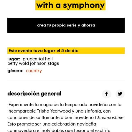
with
a
symphony
crea tu propia serie y ahorra
Este evento tuvo lugar el 5 de dic
lugar:
prudential hall
betty wold johnson stage
género:
country
descripción general
¡Experimente la magia de la temporada navideña con la
incomparable Trisha Yearwood y una sinfonía, con
canciones de su flamante álbum navideño
Christmastime
!
Esto promete ser una celebración navideña
conmovedora e inolvidable, que fusiona el espíritu