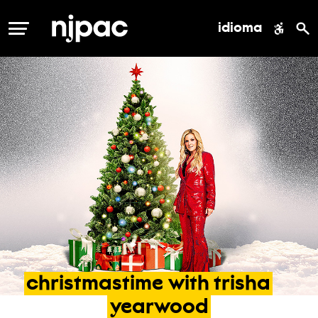
idioma
MENÚ
christmastime
with
trisha
yearwood