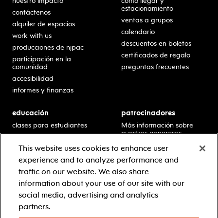
nuestro impacto
cómo llegar y
estacionamiento
contáctenos
ventas a grupos
alquiler de espacios
calendario
work with us
descuentos en boletos
producciones de njpac
certificados de regalo
participación en la
comunidad
preguntas frecuentes
accesibilidad
informes y finanzas
educación
patrocinadores
clases para estudiantes
Más información sobre
nuestros generosos
presentaciones en horario
patrocinadores.
escolar
This website uses cookies to enhance user
residencias en escuelas
experience and to analyze performance and
desarrollo profesional
traffic on our website. We also share
recursos para docentes
information about your use of our site with our
comuníquese con el
social media, advertising and analytics
equipo educativo
partners.