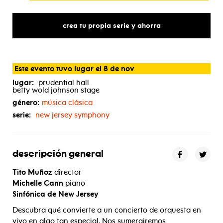
crea tu propia serie y ahorra
Este evento tuvo lugar el 8 de nov
lugar:
prudential hall
betty wold johnson stage
género:
música clásica
serie:
new jersey symphony
descripción general
Tito Muñoz
director
Michelle Cann
piano
Sinfónica de New Jersey
Descubra qué convierte a un concierto de orquesta en
vivo en algo tan especial. Nos sumergiremos