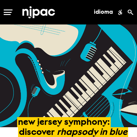
idioma
MENÚ
new
jersey
symphony:
discover
rhapsody
in
blue