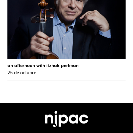
an afternoon with itzhak perlman
25 de octubre