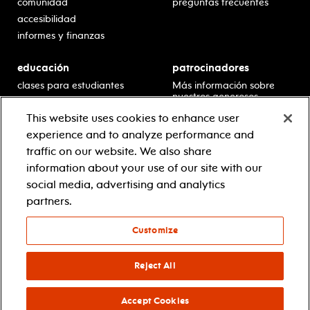
comunidad
preguntas frecuentes
accesibilidad
informes y finanzas
educación
patrocinadores
clases para estudiantes
Más información sobre
nuestros generosos
presentaciones en horario
patrocinadores.
escolar
This website uses cookies to enhance user
residencias en escuelas
experience and to analyze performance and
desarrollo profesional
traffic on our website. We also share
recursos para docentes
information about your use of our site with our
comuníquese con el
social media, advertising and analytics
equipo educativo
partners.
Customize
© 2021 new jersey performing arts center
política de privacidad
términos y condiciones
Reject All
your privacy choices
Accept Cookies
facebook
twitter
instagram
youtube