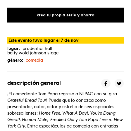
crea tu propia serie y ahorra
Este evento tuvo lugar el 7 de nov
lugar:
prudential hall
betty wold johnson stage
género:
comedia
descripción general
¡El comediante Tom Papa regresa a NJPAC con su gira
Grateful Bread Tour
! Puede que lo conozca como
presentador, autor, actor y estrella de seis especiales
sobresalientes:
Home Free,
What A Day!,
You’re Doing
Great!,
Human Mule,
Freaked Out
y
Tom Papa Live in New
York City.
Entre espectáculos de comedia con entradas