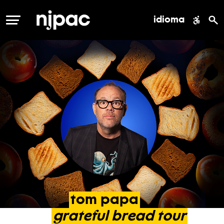
idioma
MENÚ
tom
papa
grateful
bread
tour