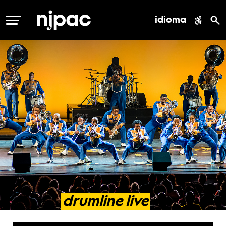
idioma
MENÚ
drumline
live