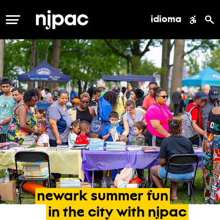
idioma
MENÚ
newark
summer
fun
in
the
city
with
njpac