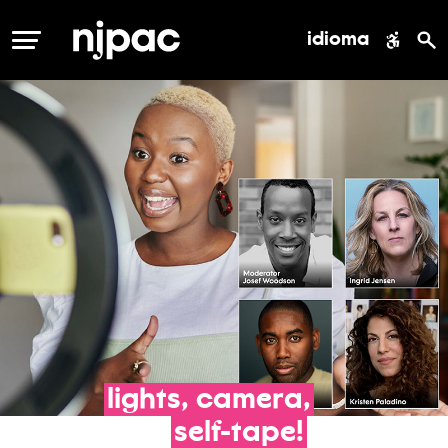
idioma
MENÚ
lights,
camera,
self-tape!