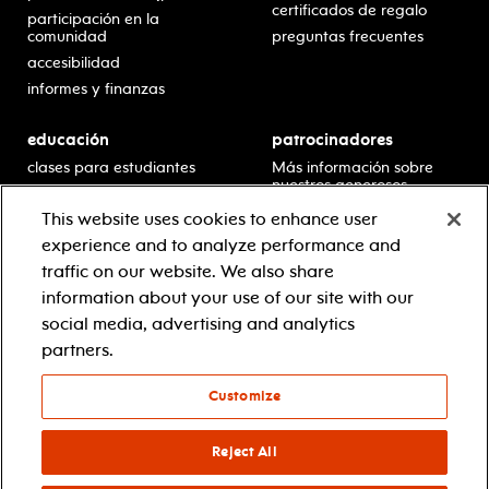
certificados de regalo
participación en la
comunidad
preguntas frecuentes
accesibilidad
informes y finanzas
educación
patrocinadores
clases para estudiantes
Más información sobre
nuestros generosos
presentaciones en horario
patrocinadores.
escolar
This website uses cookies to enhance user
residencias en escuelas
experience and to analyze performance and
desarrollo profesional
traffic on our website. We also share
recursos para docentes
information about your use of our site with our
comuníquese con el
social media, advertising and analytics
equipo educativo
partners.
Customize
© 2021 new jersey performing arts center
política de privacidad
términos y condiciones
Reject All
your privacy choices