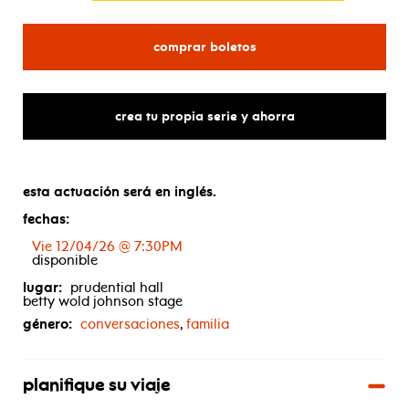
para neil degrasse tyson 
comprar boletos
crea tu propia serie y ahorra
esta actuación será en inglés.
fechas:
Vie 12/04/26 @ 7:30PM
disponible
lugar:
prudential hall
betty wold johnson stage
género:
conversaciones
,
familia
planifique su viaje