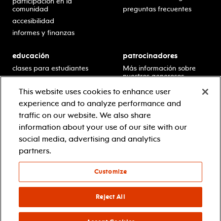
participación en la
comunidad
preguntas frecuentes
accesibilidad
informes y finanzas
educación
patrocinadores
clases para estudiantes
Más información sobre
nuestros generosos
presentaciones en horario
patrocinadores.
escolar
This website uses cookies to enhance user
residencias en escuelas
experience and to analyze performance and
desarrollo profesional
traffic on our website. We also share
recursos para docentes
information about your use of our site with our
comuníquese con el
social media, advertising and analytics
equipo educativo
partners.
Customize
© 2021 new jersey performing arts center
política de privacidad
términos y condiciones
Reject All
your privacy choices