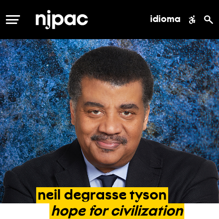
idioma
MENÚ
neil
degrasse
tyson
hope
for
civilization