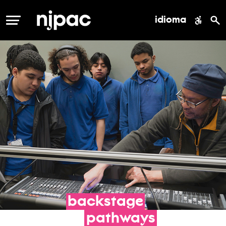
idioma
MENÚ
backstage
pathways