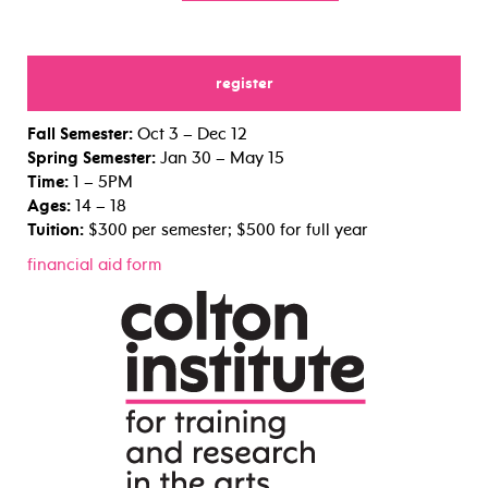
register
for
Fall Semester:
Oct 3 – Dec 12
Spring Semester:
Jan 30 – May 15
Time:
1 – 5PM
Ages:
14 – 18
Tuition:
$300 per semester; $500 for full year
financial aid form