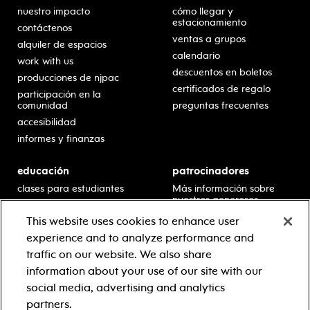
nuestro impacto
cómo llegar y
estacionamiento
contáctenos
ventas a grupos
alquiler de espacios
calendario
work with us
descuentos en boletos
producciones de njpac
certificados de regalo
participación en la
comunidad
preguntas frecuentes
accesibilidad
informes y finanzas
educación
patrocinadores
clases para estudiantes
Más información sobre
nuestros generosos
presentaciones en horario
patrocinadores.
escolar
This website uses cookies to enhance user
residencias en escuelas
experience and to analyze performance and
desarrollo profesional
traffic on our website. We also share
recursos para docentes
information about your use of our site with our
comuníquese con el
social media, advertising and analytics
equipo educativo
partners.