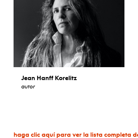
Jean Hanff Korelitz
autor
ver biografía
haga clic aquí para ver la lista completa