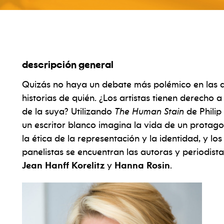
ht?
a
conversation
ab
ination,
empathy
an
descripción general
Quizás no haya un debate más polémico en las a
historias de quién. ¿Los artistas tienen derecho 
de la suya? Utilizando
The Human Stain
de Philip
un escritor blanco imagina la vida de un protago
la ética de la representación y la identidad, y los l
panelistas se encuentran las autoras y periodist
Jean Hanff Korelitz
y
Hanna Rosin
.