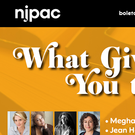
bolet
alter