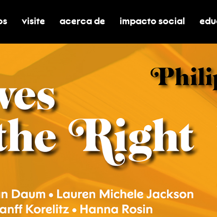
os
visite
acerca de
impacto social
edu
nar submenú de boletos
alternar submenú de visite
alternar submenú de acerca de
activar/desactivar el
alt