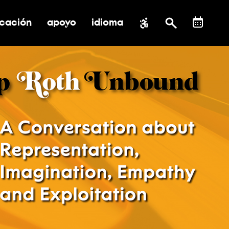
cación
apoyo
idioma
 submenú de impacto social
ernar submenú de educación
alternar submenú de asistencia