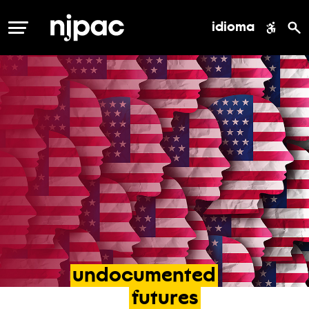
idioma
MENÚ
undocumented
futures