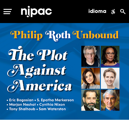
idioma
MENÚ
the
plot
against