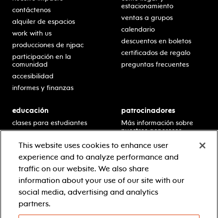
estacionamiento
contáctenos
ventas a grupos
alquiler de espacios
calendario
work with us
descuentos en boletos
producciones de njpac
certificados de regalo
participación en la
comunidad
preguntas frecuentes
accesibilidad
informes y finanzas
educación
patrocinadores
clases para estudiantes
Más información sobre
nuestros generosos
presentaciones en horario
patrocinadores.
escolar
This website uses cookies to enhance user
residencias en escuelas
experience and to analyze performance and
desarrollo profesional
traffic on our website. We also share
recursos para docentes
information about your use of our site with our
comuníquese con el
social media, advertising and analytics
equipo educativo
partners.