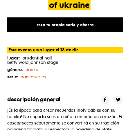
of
ukraine
crea tu propia serie y ahorra
Este evento tuvo lugar el 18 de dic
lugar:
prudential hall
betty wold johnson stage
género:
danza
serie:
dance series
descripción general
¡Es la época para crear recuerdos inolvidables con su
familia! No importa si es un niño o un niño de corazón,
El
cascanueces
seguramente se convertirá en su tradición
navideña favorita. El espectáculo navideño de State