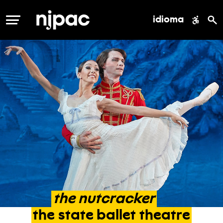
idioma
MENÚ
the
nutcracker
the
state
ballet
theatre