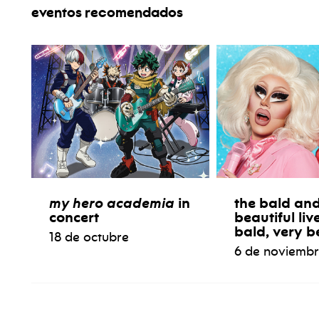
eventos recomendados
my hero academia
in
the bald and
concert
beautiful liv
bald, very b
18 de octubre
6 de noviemb