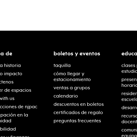
ca de
boletos y eventos
educa
a historia
taquilla
clases
estudi
ro impacto
cómo llegar y
estacionamiento
presen
ctenos
horari
ventas a grupos
er de espacios
reside
calendario
with us
escuel
descuentos en boletos
cciones de njpac
desarr
certificados de regalo
ipación en la
recurs
nidad
preguntas frecuentes
docent
bilidad
comuní
equipo