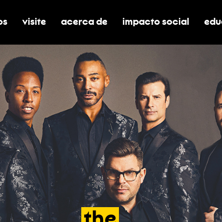
os
visite
acerca de
impacto social
edu
nar submenú de boletos
alternar submenú de visite
alternar submenú de acerca de
activar/desactivar el
alt
the