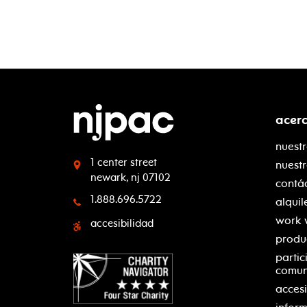
acer
nuestr
1 center street
nuest
newark, nj 07102
contá
1.888.696.5722
alquil
work 
accesibilidad
produ
partic
comu
accesi