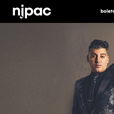
bolet
alter