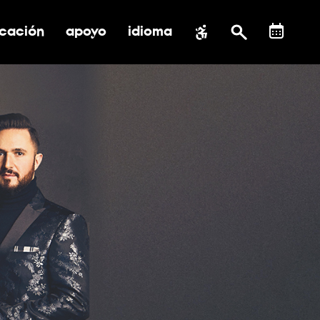
cación
apoyo
idioma
 submenú de impacto social
ernar submenú de educación
alternar submenú de asistencia