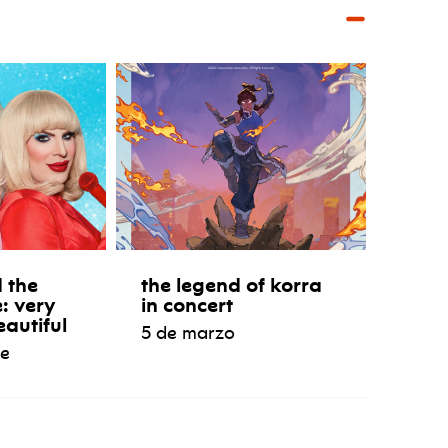
 the
the legend of korra
e: very
in concert
eautiful
5 de marzo
re