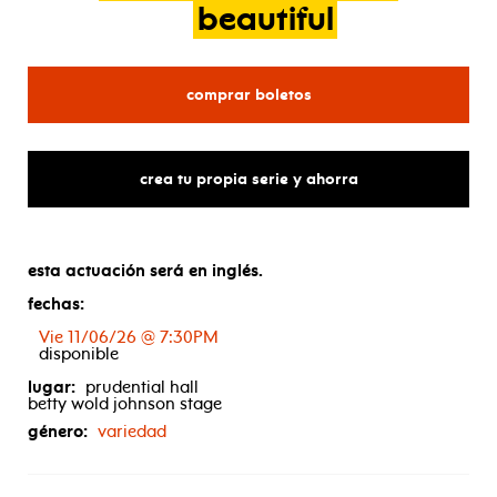
beautiful
para the bald and the bea
comprar boletos
crea tu propia serie y ahorra
esta actuación será en inglés.
fechas:
Vie 11/06/26 @ 7:30PM
disponible
lugar:
prudential hall
betty wold johnson stage
género:
variedad