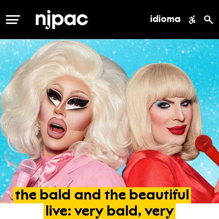
idioma
MENÚ
the
bald
and
the
beautiful
live:
very
bald,
very