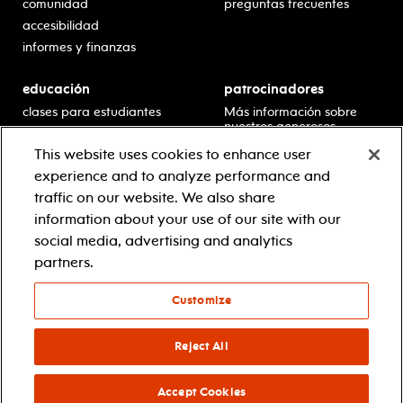
comunidad
preguntas frecuentes
accesibilidad
informes y finanzas
educación
patrocinadores
clases para estudiantes
Más información sobre
nuestros generosos
presentaciones en horario
patrocinadores.
escolar
This website uses cookies to enhance user
residencias en escuelas
experience and to analyze performance and
desarrollo profesional
traffic on our website. We also share
recursos para docentes
information about your use of our site with our
comuníquese con el
social media, advertising and analytics
equipo educativo
partners.
Customize
© 2021 new jersey performing arts center
política de privacidad
términos y condiciones
Reject All
your privacy choices
Accept Cookies
facebook
twitter
instagram
youtube