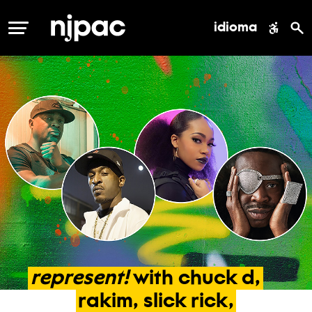
idioma
MENÚ
represent!
with
chuck
d,
rakim,
slick
rick,