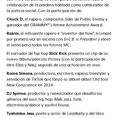
celebración de la palabra hablada como catalizador de
la justicia social. Con la participación de:
Chuck D
, el rapero, compositor, líder de Public Enemy y
ganador del GRAMMY® Lifetime Achievement Award.
Rakim
, el influyente rapero e "inventor del flow". Irrumpió
por primera vez en escena con
Eric B. is President
y elevó
el listón para todos los futuros MC.
El narrador de hip hop
Slick Rick
presenta un clip de su
nuevo álbum/película
Victory
(con la participación de
Idris Elba y Nas), seguido de una actuación en vivo.
Raina Simone
, productora, escritora, rapera, freestyler y
sensación de TikTok que lanzó su álbum debut
Old Soul
New Conscience
en 2024.
DJ Spinna
, productor y remezclador que desafía los
géneros del soul, hip hop, R&B, jazz, funk,
electrónica/dance y soulful house.
Tyehimba Jess
, poeta y autor de
Leadbelly
y del libro