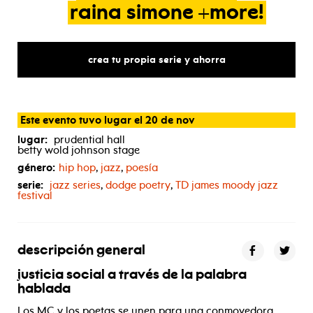
raina
simone
+more!
crea tu propia serie y ahorra
Este evento tuvo lugar el 20 de nov
lugar:
prudential hall
betty wold johnson stage
género:
hip hop
,
jazz
,
poesía
serie:
jazz series
,
dodge poetry
,
TD
james moody jazz
festival
descripción general
justicia social
a través de la palabra
hablada
Los MC y los poetas se unen para una conmovedora