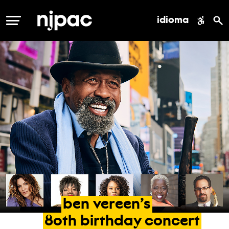
idioma
MENÚ
ben
vereen’s
80th
birthday
concert