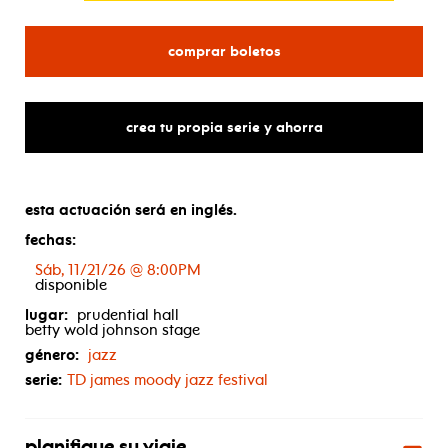
para ben vereen’s 80th b
comprar boletos
crea tu propia serie y ahorra
esta actuación será en inglés.
fechas:
Sáb, 11/21/26 @ 8:00PM
disponible
lugar:
prudential hall
betty wold johnson stage
género:
jazz
serie:
TD
james moody jazz festival