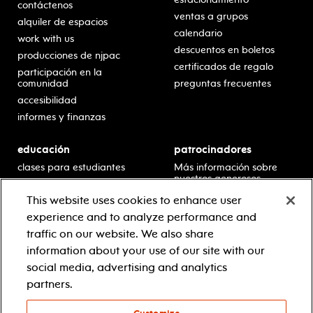
contáctenos
ventas a grupos
alquiler de espacios
calendario
work with us
descuentos en boletos
producciones de njpac
certificados de regalo
participación en la
comunidad
preguntas frecuentes
accesibilidad
informes y finanzas
educación
patrocinadores
clases para estudiantes
Más información sobre
nuestros generosos
presentaciones en horario
patrocinadores.
escolar
This website uses cookies to enhance user
residencias en escuelas
experience and to analyze performance and
desarrollo profesional
traffic on our website. We also share
recursos para docentes
information about your use of our site with our
comuníquese con el
social media, advertising and analytics
equipo educativo
partners.