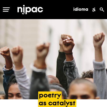
idioma
MENÚ
poetry
as
catalyst