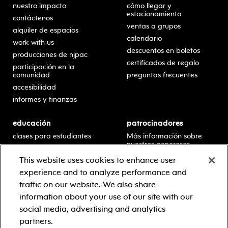
nuestro impacto
cómo llegar y
estacionamiento
contáctenos
ventas a grupos
alquiler de espacios
calendario
work with us
descuentos en boletos
producciones de njpac
certificados de regalo
participación en la
comunidad
preguntas frecuentes
accesibilidad
informes y finanzas
educación
patrocinadores
clases para estudiantes
Más información sobre
nuestros generosos
presentaciones en horario
patrocinadores.
escolar
This website uses cookies to enhance user
residencias en escuelas
experience and to analyze performance and
desarrollo profesional
traffic on our website. We also share
recursos para docentes
information about your use of our site with our
comuníquese con el
social media, advertising and analytics
equipo educativo
partners.