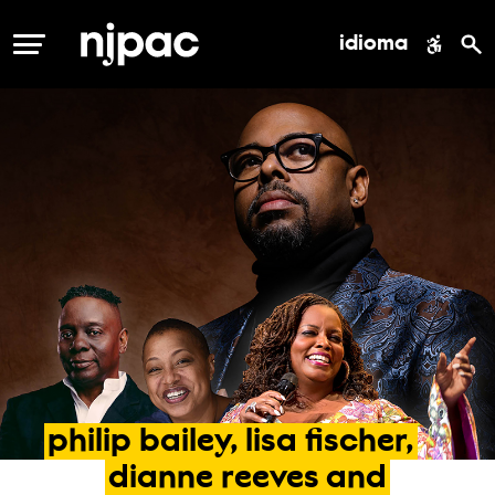
idioma
MENÚ
philip
bailey,
lisa
fischer,
dianne
reeves
and