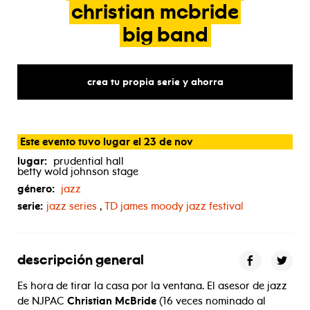
christian
mcbride
big
band
crea tu propia serie y ahorra
Este evento tuvo lugar el 23 de nov
lugar:
prudential hall
betty wold johnson stage
género:
jazz
serie:
jazz series
,
TD
james moody jazz festival
descripción general
Es hora de tirar la casa por la ventana. El asesor de jazz
de NJPAC
Christian McBride
(16 veces nominado al