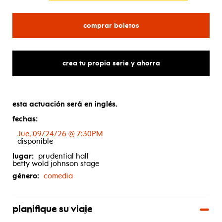
para nurse john: against
comprar boletos
crea tu propia serie y ahorra
esta actuación será en inglés.
fechas:
Jue, 09/24/26 @ 7:30PM
disponible
lugar:
prudential hall
betty wold johnson stage
género:
comedia
planifique su viaje