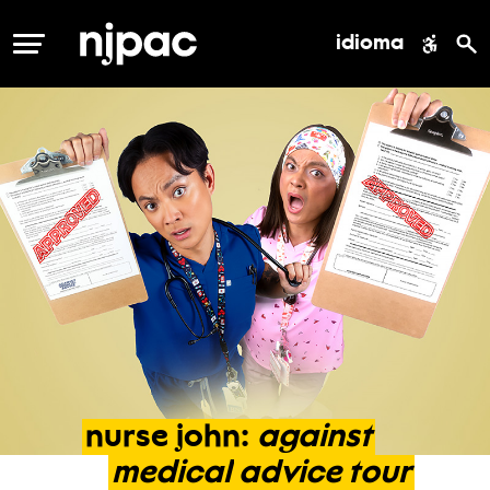
idioma
MENÚ
nurse
john:
against
medical
advice
tour