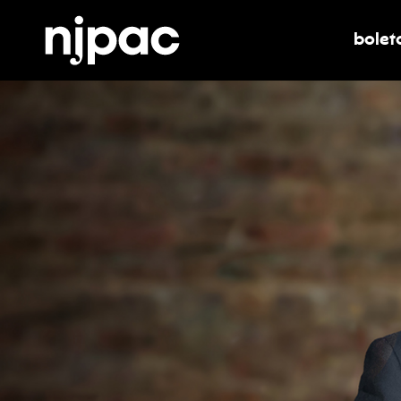
bolet
alter