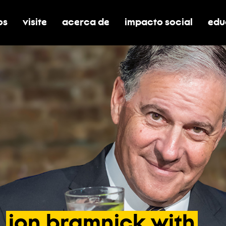
os
visite
acerca de
impacto social
edu
nar submenú de boletos
alternar submenú de visite
alternar submenú de acerca de
activar/desactivar el
alt
jon
bramnick
with