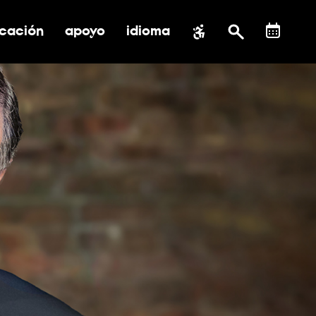
cación
apoyo
idioma
 submenú de impacto social
ernar submenú de educación
alternar submenú de asistencia