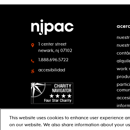
acer
nuestr
1 center street
nuest
newark, nj 07102
contá
1.888.696.5722
alquil
work 
accesibilidad
produ
partic
comu
accesi
inform
This website uses cookies to enhance user experience an
on our website. We also share information about your use