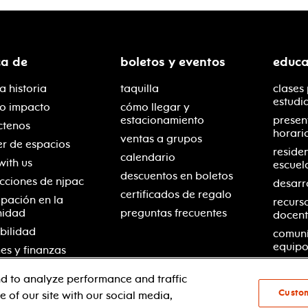
ca de
boletos y eventos
educa
a historia
taquilla
clases
estudi
ro impacto
cómo llegar y
estacionamiento
presen
ctenos
horari
ventas a grupos
er de espacios
reside
calendario
with us
escuel
descuentos en boletos
cciones de njpac
desarr
certificados de regalo
ipación en la
recurs
nidad
preguntas frecuentes
docent
bilidad
comuní
equipo
es y finanzas
d to analyze performance and traffic
Custo
 of our site with our social media,