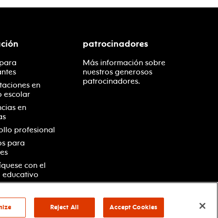
ción
patrocinadores
 para
Más información sobre
antes
nuestros generosos
patrocinadores.
taciones en
o escolar
ncias en
as
ollo profesional
os para
es
quese con el
 educativo
mize
Reject All
Accept Cookies