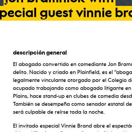
pecial
guest
vinnie
br
descripción general
 with special guest vinnie brand
El abogado convertido en comediante Jon Bramni
delito. Nacido y criado en Plainfield, es el "abo
legalmente vinculante otorgado por el Colegio 
ocupado trabajando como abogado litigante en s
Plains, hace stand-up en clubes de comedia desd
También se desempeña como senador estatal de 
será culpable de reírse toda la noche.
El invitado especial Vinnie Brand abre el espect