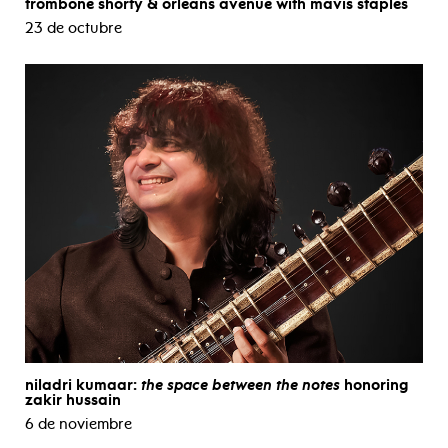
trombone shorty & orleans avenue with mavis staples
23 de octubre
niladri kumaar:
the space between the notes
honoring
zakir hussain
6 de noviembre