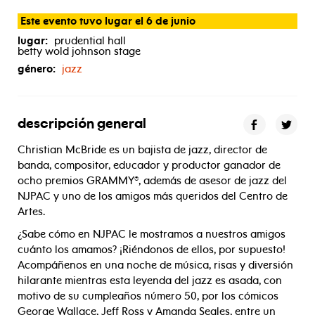
roast
of
christian
mcbride
Este evento tuvo lugar el 6 de junio
lugar:
prudential hall
betty wold johnson stage
género:
jazz
descripción general
Christian McBride es un bajista de jazz, director de
banda, compositor, educador y productor ganador de
ocho premios GRAMMY®, además de asesor de jazz del
NJPAC y uno de los amigos más queridos del Centro de
Artes.
¿Sabe cómo en NJPAC le mostramos a nuestros amigos
cuánto los amamos? ¡Riéndonos de ellos, por supuesto!
Acompáñenos en una noche de música, risas y diversión
hilarante mientras esta leyenda del jazz es asada, con
motivo de su cumpleaños número 50, por los cómicos
George Wallace, Jeff Ross y Amanda Seales, entre un