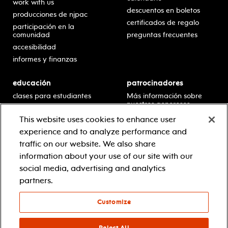
work with us
descuentos en boletos
producciones de njpac
certificados de regalo
participación en la
comunidad
preguntas frecuentes
accesibilidad
informes y finanzas
educación
patrocinadores
clases para estudiantes
Más información sobre
nuestros generosos
presentaciones en horario
patrocinadores.
escolar
This website uses cookies to enhance user
residencias en escuelas
experience and to analyze performance and
desarrollo profesional
traffic on our website. We also share
recursos para docentes
information about your use of our site with our
comuníquese con el
social media, advertising and analytics
equipo educativo
partners.
Customize
© 2021 new jersey performing arts center
política de privacidad
términos y condiciones