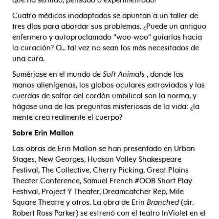
que ha sentido, pensado o experimentado?
Cuatro médicos inadaptados se apuntan a un taller de
tres días para abordar sus problemas. ¿Puede un antiguo
enfermero y autoproclamado "woo-woo" guiarlas hacia
la curación? O... tal vez no sean los más necesitados de
una cura.
Sumérjase en el mundo de
Soft Animals
, donde las
manos alienígenas, los globos oculares extraviados y las
cuerdas de saltar del cordón umbilical son la norma, y
hágase una de las preguntas misteriosas de la vida: ¿la
mente crea realmente el cuerpo?
Sobre Erin Mallon
Las obras de Erin Mallon se han presentado en Urban
Stages, New Georges, Hudson Valley Shakespeare
Festival, The Collective, Cherry Picking, Great Plains
Theater Conference, Samuel French #OOB Short Play
Festival, Project Y Theater, Dreamcatcher Rep, Mile
Square Theatre y otros. La obra de Erin
Branched
(dir.
Robert Ross Parker) se estrenó con el teatro InViolet en el