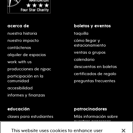
acerca de
boletos y eventos
nuestra historia
taquilla
nuestro impacto
cómo llegar y
estacionamiento
contáctenos
ventas a grupos
alquiler de espacios
calendario
work with us
descuentos en boletos
producciones de njpac
certificados de regalo
participación en la
comunidad
preguntas frecuentes
accesibilidad
informes y finanzas
educación
patrocinadores
clases para estudiantes
Más información sobre
nuestros generosos
presentaciones en horario
patrocinadores.
escolar
This website uses cookies to enhance user