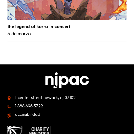
the legend of korra in concert
5 de marzo
1 center street
newark, nj 07102
1.888.696.5722
accesibilidad