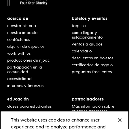
acerca de
boletos y eventos
nuestra historia
taquilla
nuestro impacto
cómo llegar y
estacionamiento
contáctenos
ventas a grupos
alquiler de espacios
calendario
work with us
descuentos en boletos
producciones de njpac
certificados de regalo
participación en la
comunidad
preguntas frecuentes
accesibilidad
informes y finanzas
educación
patrocinadores
clases para estudiantes
Más información sobre
nuestros generosos
presentaciones en horario
patrocinadores.
escolar
This website uses cookies to enhance user
residencias en escuelas
experience and to analyze performance and