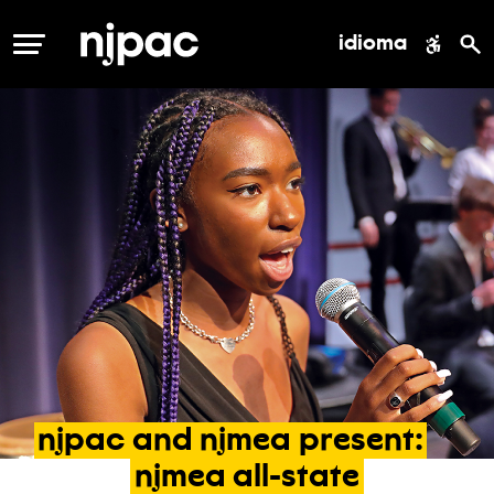
idioma
MENÚ
njpac
and
njmea
present:
njmea
all-state