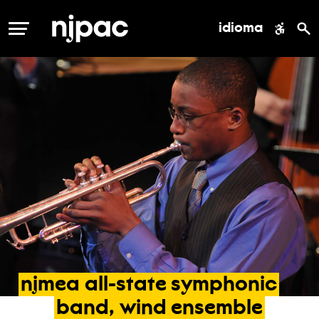
idioma
MENÚ
njmea
all-state
symphonic
band,
wind
ensemble