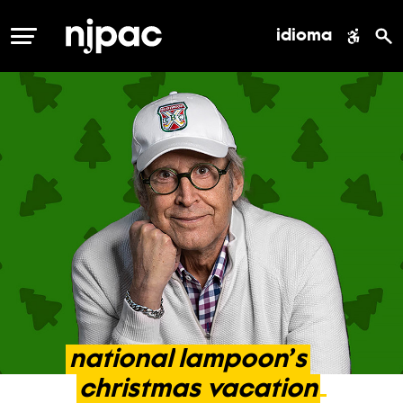
idioma
MENÚ
national
lampoon’s
christmas
vacation