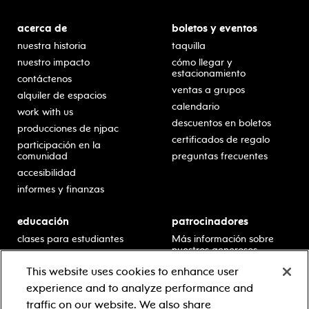
acerca de
boletos y eventos
nuestra historia
taquilla
nuestro impacto
cómo llegar y
estacionamiento
contáctenos
ventas a grupos
alquiler de espacios
calendario
work with us
descuentos en boletos
producciones de njpac
certificados de regalo
participación en la
comunidad
preguntas frecuentes
accesibilidad
informes y finanzas
educación
patrocinadores
clases para estudiantes
Más información sobre
nuestros generosos
presentaciones en horario
patrocinadores.
escolar
This website uses cookies to enhance user
residencias en escuelas
experience and to analyze performance and
desarrollo profesional
traffic on our website. We also share