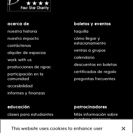
acerca de
boletos y eventos
nuestra historia
taquilla
nuestro impacto
cómo llegar y
estacionamiento
contáctenos
ventas a grupos
alquiler de espacios
calendario
work with us
descuentos en boletos
producciones de njpac
certificados de regalo
participación en la
comunidad
preguntas frecuentes
accesibilidad
informes y finanzas
educación
patrocinadores
clases para estudiantes
Más información sobre
nuestros generosos
presentaciones en horario
patrocinadores.
escolar
This website uses cookies to enhance user