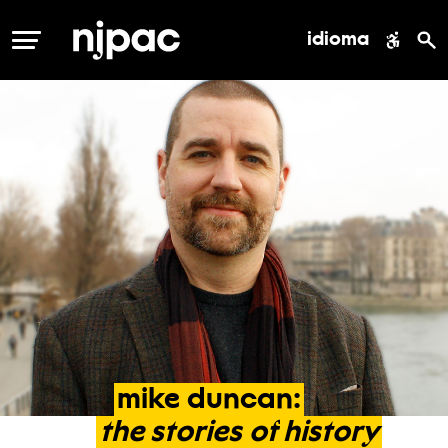
idioma
MENÚ
mike
duncan:
the
stories
of
history