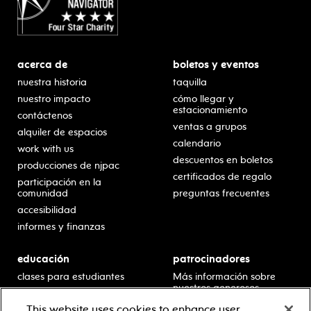
acerca de
boletos y eventos
nuestra historia
taquilla
nuestro impacto
cómo llegar y
estacionamiento
contáctenos
ventas a grupos
alquiler de espacios
calendario
work with us
descuentos en boletos
producciones de njpac
certificados de regalo
participación en la
comunidad
preguntas frecuentes
accesibilidad
informes y finanzas
educación
patrocinadores
clases para estudiantes
Más información sobre
nuestros generosos
presentaciones en horario
patrocinadores.
escolar
This website uses cookies to enhance user