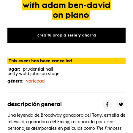
with
adam
ben-david
on
piano
crea tu propia serie y ahorra
This event has been cancelled.
lugar:
prudential hall
betty wold johnson stage
género:
variedad
descripción general
Una leyenda de Broadway ganadora del Tony, estrella de
televisión ganadora del Emmy, reconocido por crear
personajes atemporales en películas como
The Princess