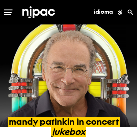
idioma
MENÚ
mandy
patinkin
in
concert
jukebox