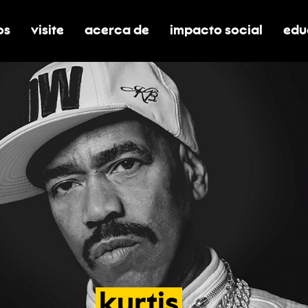
os
visite
acerca de
impacto social
edu
nar submenú de boletos
alternar submenú de visite
alternar submenú de acerca de
activar/desactivar el
alt
kurtis