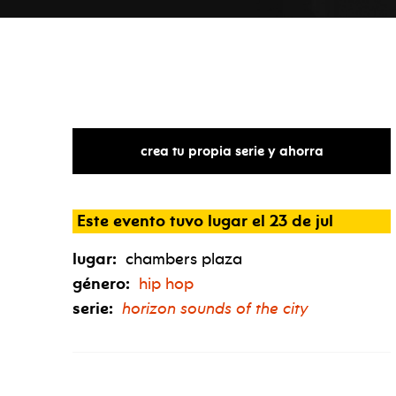
crea tu propia serie y ahorra
Este evento tuvo lugar el 23 de jul
lugar:
chambers plaza
género:
hip hop
serie:
horizon sounds of the city