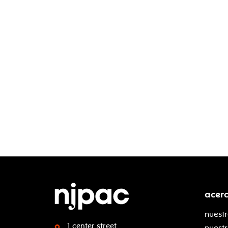
acer
nuestr
1 center street
nuest