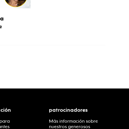
ýa
e
ción
patrocinadores
 para
Más información sobre
antes
nuestros generosos