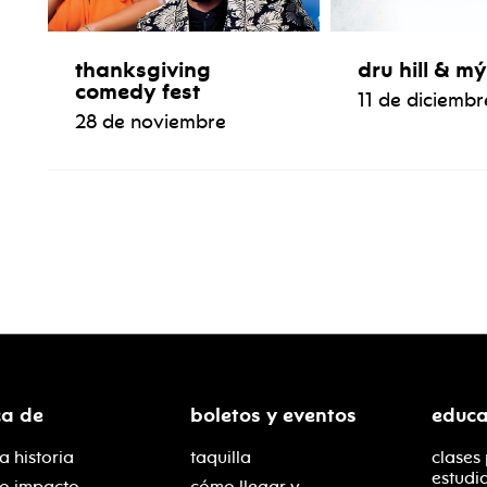
thanksgiving
dru hill & m
comedy fest
11 de diciembr
28 de noviembre
ca de
boletos y eventos
educa
a historia
taquilla
clases
estudi
ro impacto
cómo llegar y