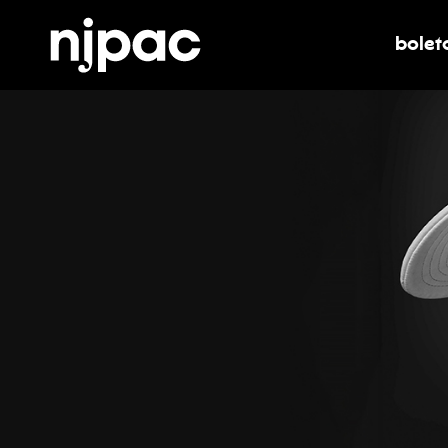
bolet
alter