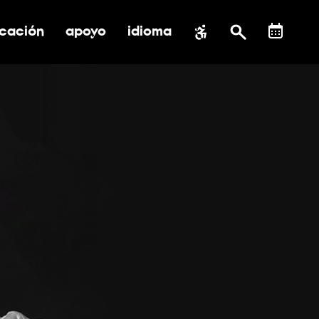
cación
apoyo
idioma
 submenú de impacto social
ernar submenú de educación
alternar submenú de asistencia