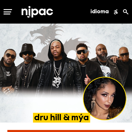
idioma
MENÚ
dru
hill
&
mýa