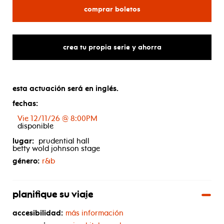
para dru hill & mýa
comprar boletos
crea tu propia serie y ahorra
esta actuación será en inglés.
fechas:
Vie 12/11/26 @ 8:00PM
disponible
lugar:
prudential hall
betty wold johnson stage
género:
r&b
planifique su viaje
accesibilidad:
más información