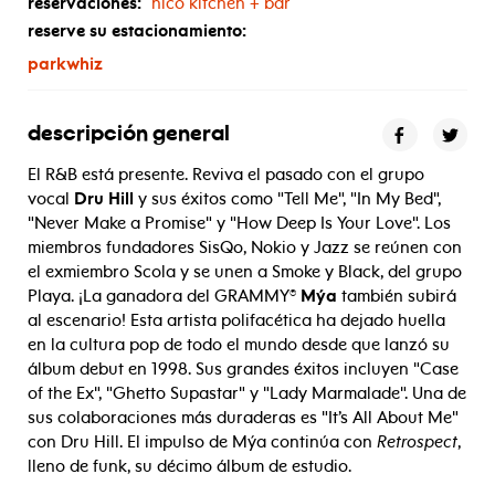
reservaciones:
nico kitchen + bar
reserve su estacionamiento:
parkwhiz
descripción general
El R&B está presente. Reviva el pasado con el grupo
vocal
Dru Hill
y sus éxitos como "Tell Me", "In My Bed",
"Never Make a Promise" y "How Deep Is Your Love". Los
miembros fundadores SisQo, Nokio y Jazz se reúnen con
el exmiembro Scola y se unen a Smoke y Black, del grupo
Playa. ¡La ganadora del GRAMMY®
Mýa
también subirá
al escenario! Esta artista polifacética ha dejado huella
en la cultura pop de todo el mundo desde que lanzó su
álbum debut en 1998. Sus grandes éxitos incluyen "Case
of the Ex", "Ghetto Supastar" y "Lady Marmalade". Una de
sus colaboraciones más duraderas es "It’s All About Me"
con Dru Hill. El impulso de Mýa continúa con
Retrospect
,
lleno de funk, su décimo álbum de estudio.