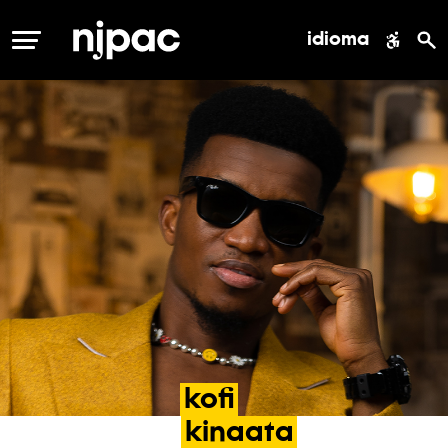
idioma
MENÚ
kofi
kinaata