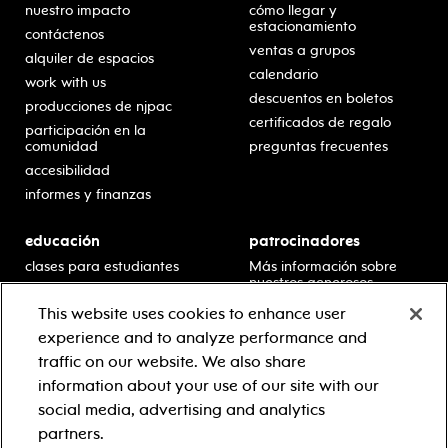
nuestro impacto
cómo llegar y
estacionamiento
contáctenos
ventas a grupos
alquiler de espacios
calendario
work with us
descuentos en boletos
producciones de njpac
certificados de regalo
participación en la
comunidad
preguntas frecuentes
accesibilidad
informes y finanzas
educación
patrocinadores
clases para estudiantes
Más información sobre
nuestros generosos
presentaciones en horario
patrocinadores.
escolar
This website uses cookies to enhance user
residencias en escuelas
experience and to analyze performance and
desarrollo profesional
traffic on our website. We also share
recursos para docentes
information about your use of our site with our
comuníquese con el
social media, advertising and analytics
equipo educativo
partners.