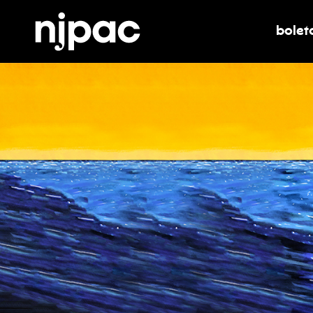
bolet
alter