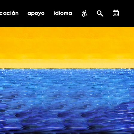
cación
apoyo
idioma
 submenú de impacto social
ernar submenú de educación
alternar submenú de asistencia