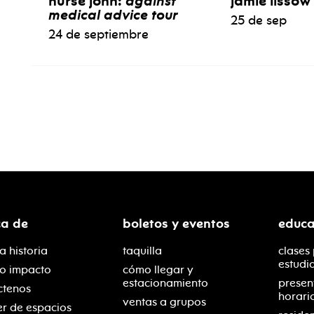
nurse john:
against
jamie lissow
medical advice tour
25 de sep
24 de septiembre
ca de
boletos y eventos
educa
a historia
taquilla
clases
estudi
ro impacto
cómo llegar y
estacionamiento
presen
ctenos
horari
ventas a grupos
er de espacios