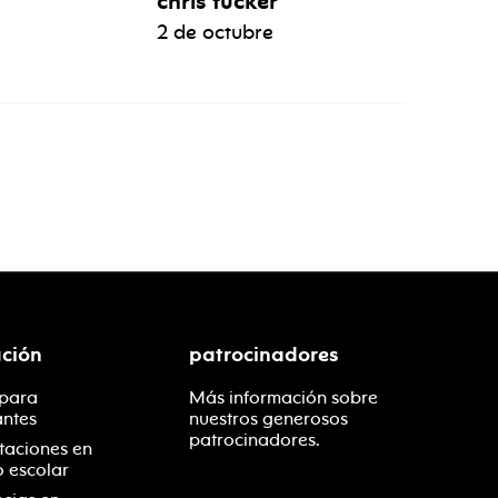
chris tucker
2 de octubre
ción
patrocinadores
 para
Más información sobre
antes
nuestros generosos
patrocinadores.
taciones en
o escolar