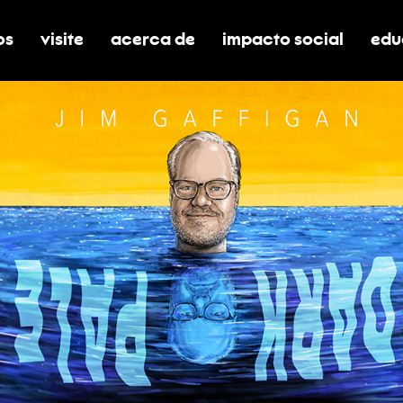
os
visite
acerca de
impacto social
edu
nar submenú de boletos
alternar submenú de visite
alternar submenú de acerca de
activar/desactivar el
alt