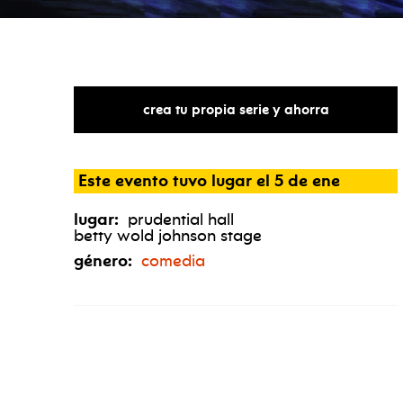
jim
gaffigan:
dark
pale
tour
crea tu propia serie y ahorra
Este evento tuvo lugar el 5 de ene
lugar:
prudential hall
betty wold johnson stage
género:
comedia