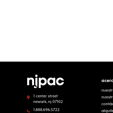
acer
nuestr
1 center street
nuest
newark, nj 07102
contá
1.888.696.5722
alquil