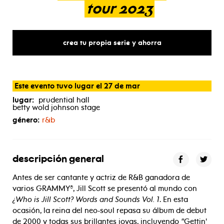
tour
2023
crea tu propia serie y ahorra
Este evento tuvo lugar el 27 de mar
lugar:
prudential hall
betty wold johnson stage
género:
r&b
descripción general
Antes de ser cantante y actriz de R&B ganadora de
varios GRAMMY®, Jill Scott se presentó al mundo con
¿Who is Jill Scott? Words and Sounds Vol. 1
. En esta
ocasión, la reina del neo-soul repasa su álbum de debut
de 2000 y todas sus brillantes joyas, incluyendo
"
Gettin'