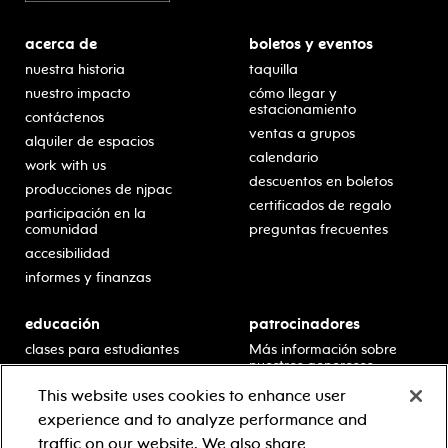
acerca de
boletos y eventos
nuestra historia
taquilla
nuestro impacto
cómo llegar y
estacionamiento
contáctenos
ventas a grupos
alquiler de espacios
calendario
work with us
descuentos en boletos
producciones de njpac
certificados de regalo
participación en la
comunidad
preguntas frecuentes
accesibilidad
informes y finanzas
educación
patrocinadores
clases para estudiantes
Más información sobre
nuestros generosos
presentaciones en horario
patrocinadores.
escolar
This website uses cookies to enhance user
residencias en escuelas
experience and to analyze performance and
desarrollo profesional
traffic on our website. We also share