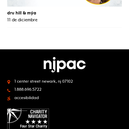
dru hill & mýa
11 de diciembre
1 center street
newark, nj 07102
1.888.696.5722
accesibilidad