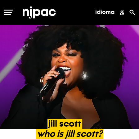
idioma
MENÚ
jill
scott
who
is
jill
scott?