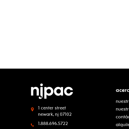
acer
nuestr
1 center street
nuest
newark, nj 07102
contá
1.888.696.5722
alquil