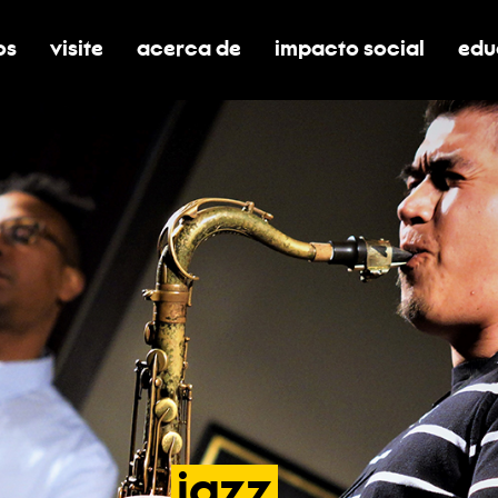
os
visite
acerca de
impacto social
edu
nar submenú de boletos
alternar submenú de visite
alternar submenú de acerca de
activar/desactivar el
alt
jazz