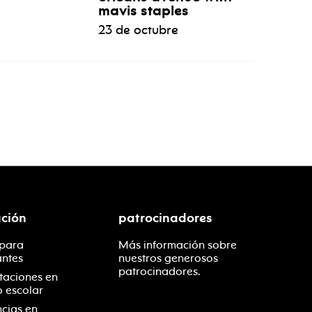
mavis staples
23 de octubre
ción
patrocinadores
 para
Más información sobre
antes
nuestros generosos
patrocinadores.
taciones en
o escolar
ncias en