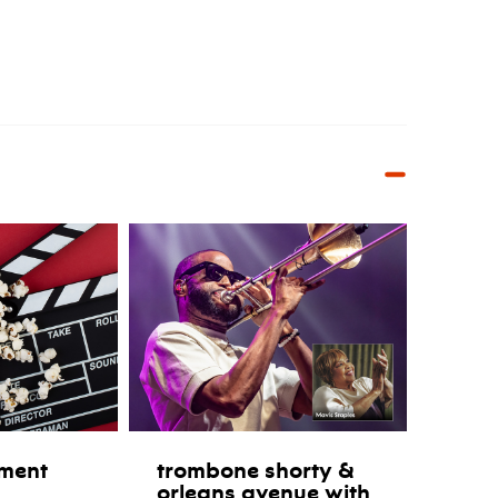
ment
trombone shorty &
orleans avenue with