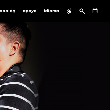
cación
apoyo
idioma
 submenú de impacto social
ernar submenú de educación
alternar submenú de asistencia