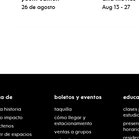
26 de agosto
Aug 13 - 27
ca de
boletos y eventos
educa
a historia
taquilla
clases
estudi
ro impacto
cómo llegar y
estacionamiento
presen
ctenos
horari
ventas a grupos
er de espacios
reside