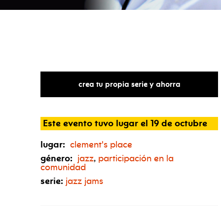
crea tu propia serie y ahorra
Este evento tuvo lugar el 19 de octubre
lugar:
clement's place
género:
jazz
,
participación en la
comunidad
serie:
jazz jams