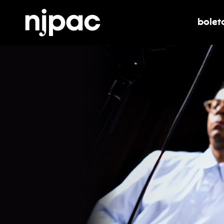
bolet
alter