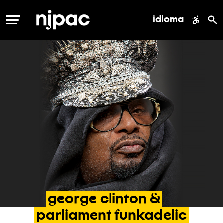
idioma
MENÚ
george
clinton
&
parliament
funkadelic