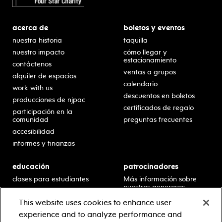
acerca de
boletos y eventos
nuestra historia
taquilla
nuestro impacto
cómo llegar y
estacionamiento
contáctenos
ventas a grupos
alquiler de espacios
calendario
work with us
descuentos en boletos
producciones de njpac
certificados de regalo
participación en la
comunidad
preguntas frecuentes
accesibilidad
informes y finanzas
educación
patrocinadores
clases para estudiantes
Más información sobre
nuestros generosos
presentaciones en horario
patrocinadores.
escolar
This website uses cookies to enhance user
residencias en escuelas
experience and to analyze performance and