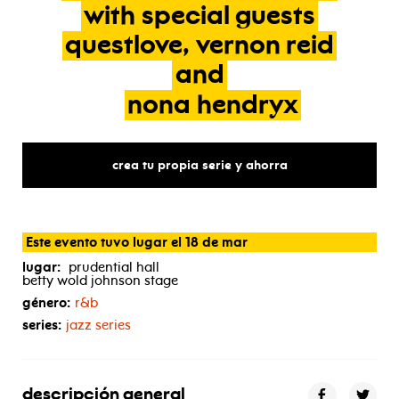
with
special
guests
questlove,
vernon
reid
and
nona
hendryx
crea tu propia serie y ahorra
Este evento tuvo lugar el 18 de mar
lugar:
prudential hall
betty wold johnson stage
género:
r&b
series:
jazz series
descripción general