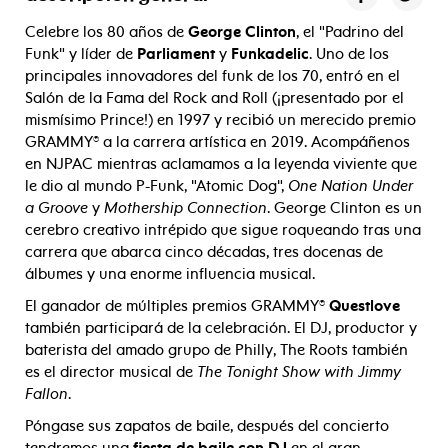
Celebre los 80 años de
George Clinton
, el "Padrino del
Funk" y líder de
Parliament
y
Funkadelic
. Uno de los
principales innovadores del funk de los 70, entró en el
Salón de la Fama del Rock and Roll (¡presentado por el
mismísimo Prince!) en 1997 y recibió un merecido premio
GRAMMY® a la carrera artística en 2019. Acompáñenos
en NJPAC mientras aclamamos a la leyenda viviente que
le dio al mundo P-Funk, "Atomic Dog",
One Nation Under
a Groove
y
Mothership Connection
. George Clinton es un
cerebro creativo intrépido que sigue roqueando tras una
carrera que abarca cinco décadas, tres docenas de
álbumes y una enorme influencia musical.
El ganador de múltiples premios GRAMMY®
Questlove
también participará de la celebración. El DJ, productor y
baterista del amado grupo de Philly, The Roots también
es el director musical de
The Tonight Show with Jimmy
Fallon
.
Póngase sus zapatos de baile, después del concierto
tendremos una
fiesta de baile con DJ
en el gran