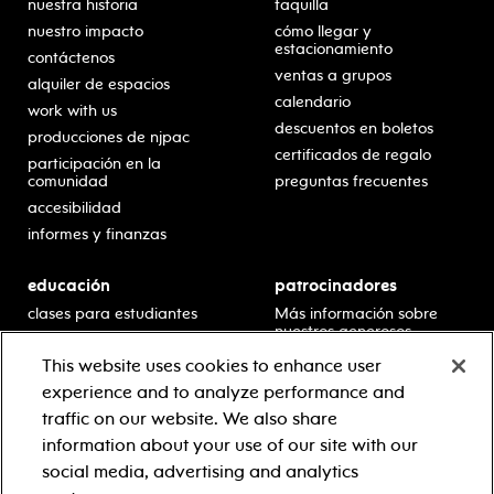
nuestra historia
taquilla
nuestro impacto
cómo llegar y
estacionamiento
contáctenos
ventas a grupos
alquiler de espacios
calendario
work with us
descuentos en boletos
producciones de njpac
certificados de regalo
participación en la
comunidad
preguntas frecuentes
accesibilidad
informes y finanzas
educación
patrocinadores
clases para estudiantes
Más información sobre
nuestros generosos
presentaciones en horario
patrocinadores.
escolar
This website uses cookies to enhance user
residencias en escuelas
experience and to analyze performance and
desarrollo profesional
traffic on our website. We also share
recursos para docentes
information about your use of our site with our
comuníquese con el
social media, advertising and analytics
equipo educativo