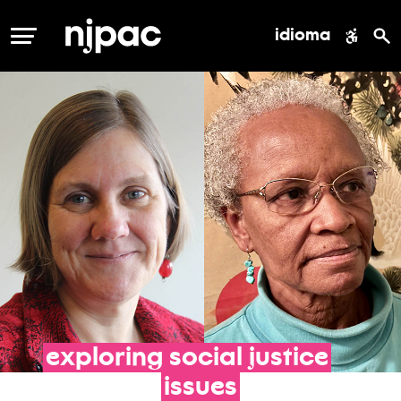
idioma
MENÚ
exploring
social
justice
issues