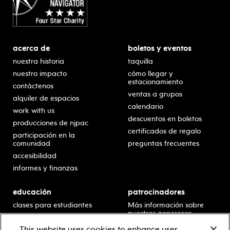
acerca de
boletos y eventos
nuestra historia
taquilla
nuestro impacto
cómo llegar y
estacionamiento
contáctenos
ventas a grupos
alquiler de espacios
calendario
work with us
descuentos en boletos
producciones de njpac
certificados de regalo
participación en la
comunidad
preguntas frecuentes
accesibilidad
informes y finanzas
educación
patrocinadores
clases para estudiantes
Más información sobre
nuestros generosos
presentaciones en horario
patrocinadores.
escolar
This website uses cookies to enhance user