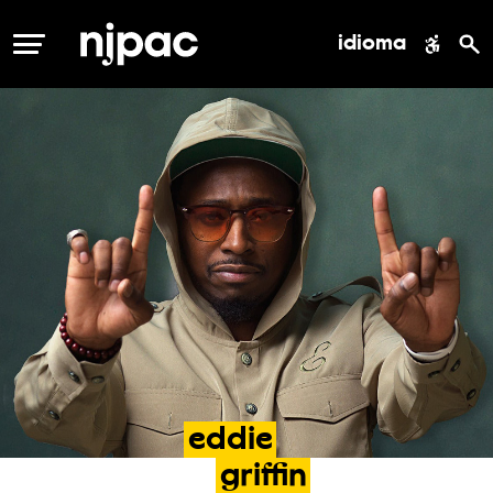
idioma
MENÚ
eddie
griffin