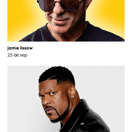
jamie lissow
25 de sep