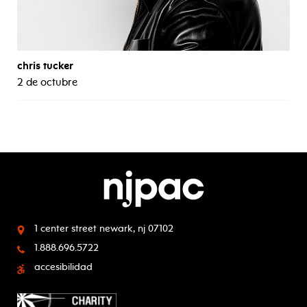
chris tucker
2 de octubre
1 center street
newark, nj 07102
1.888.696.5722
accesibilidad