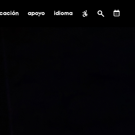
cación
apoyo
idioma
 submenú de impacto social
ernar submenú de educación
alternar submenú de asistencia