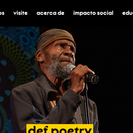
os
visite
acerca de
impacto social
edu
nar submenú de boletos
alternar submenú de visite
alternar submenú de acerca de
activar/desactivar el
alt
def
poetry