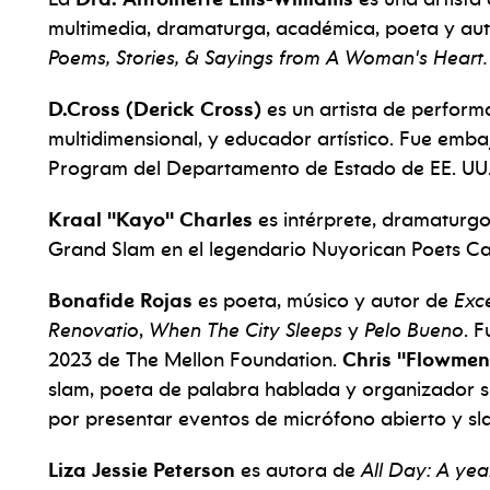
multimedia, dramaturga, académica, poeta y au
Poems, Stories, & Sayings from A Woman's Heart.
D.Cross (Derick Cross)
es un artista de performa
multidimensional, y educador artístico. Fue emba
Program del Departamento de Estado de EE. UU
Kraal "Kayo" Charles
es intérprete, dramaturg
Grand Slam en el legendario Nuyorican Poets Ca
Bonafide Rojas
es poeta, músico y autor de
Exce
Renovatio
,
When The City Sleeps
y
Pelo Bueno
. 
2023 de The Mellon Foundation.
Chris "Flowmen
slam, poeta de palabra hablada y organizador si
por presentar eventos de micrófono abierto y sl
Liza Jessie Peterson
es autora de
All Day: A yea