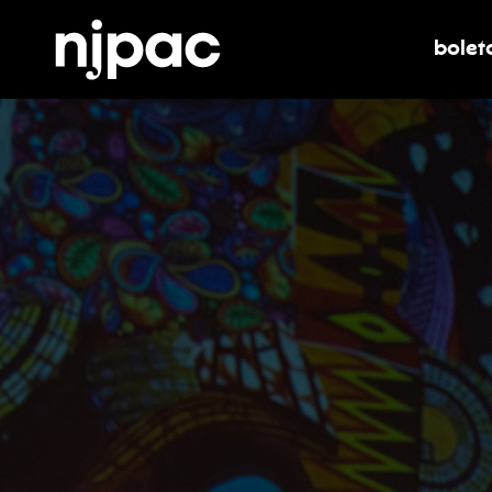
bolet
alter