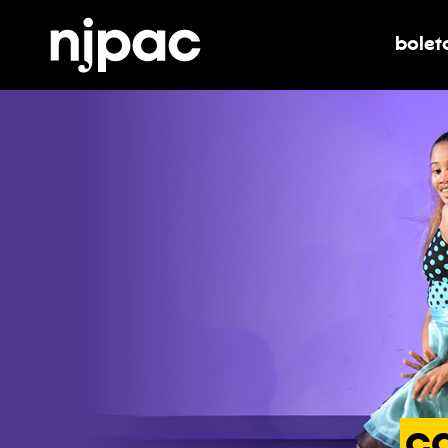
bolet
alter
c