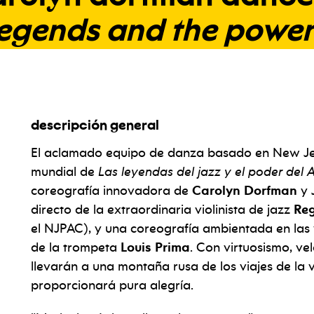
legends
and
the
powe
descripción general
El aclamado equipo de danza basado en New Jer
mundial de
Las leyendas del jazz y el poder de
coreografía innovadora de
Carolyn Dorfman
y
directo de la extraordinaria violinista de jazz
Reg
el NJPAC), y una coreografía ambientada en las 
de la trompeta
Louis Prima
. Con virtuosismo, ve
llevarán a una montaña rusa de los viajes de la v
proporcionará pura alegría.