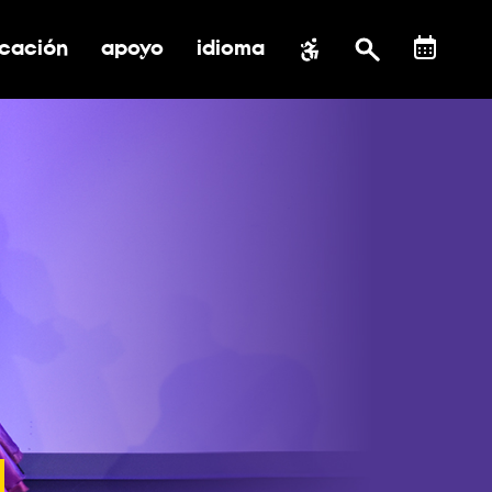
cación
apoyo
idioma
 submenú de impacto social
ernar submenú de educación
alternar submenú de asistencia