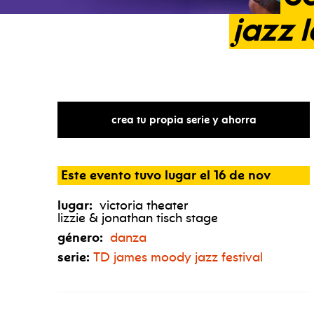
jazz
crea tu propia serie y ahorra
Este evento tuvo lugar el 16 de nov
lugar:
victoria theater
lizzie & jonathan tisch stage
género:
danza
serie:
TD
james moody jazz festival