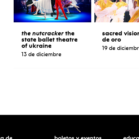
the nutcracker
the
sacred visio
state ballet theatre
de oro
of ukraine
19 de diciemb
13 de diciembre
ca de
boletos y eventos
educa