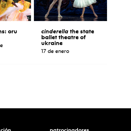
ns: oru
cinderella
the state
ballet theatre of
ukraine
re
17 de enero
ción
patrocinadores