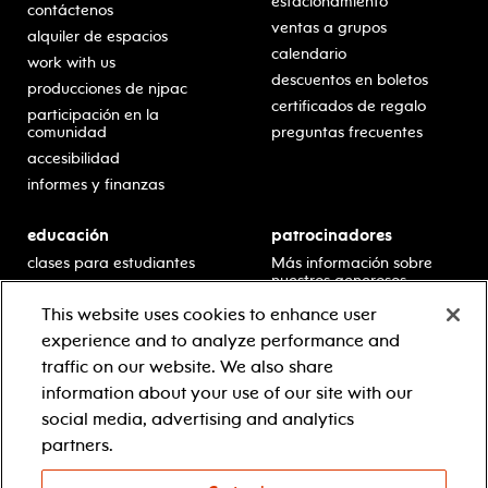
estacionamiento
contáctenos
ventas a grupos
alquiler de espacios
calendario
work with us
descuentos en boletos
producciones de njpac
certificados de regalo
participación en la
comunidad
preguntas frecuentes
accesibilidad
informes y finanzas
educación
patrocinadores
clases para estudiantes
Más información sobre
nuestros generosos
presentaciones en horario
patrocinadores.
escolar
This website uses cookies to enhance user
residencias en escuelas
experience and to analyze performance and
desarrollo profesional
traffic on our website. We also share
recursos para docentes
information about your use of our site with our
comuníquese con el
social media, advertising and analytics
equipo educativo
partners.