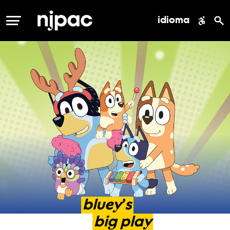
idioma
MENÚ
bluey’s
big
play