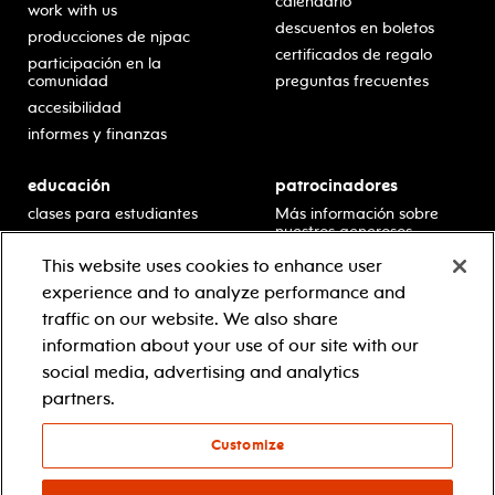
calendario
work with us
descuentos en boletos
producciones de njpac
certificados de regalo
participación en la
comunidad
preguntas frecuentes
accesibilidad
informes y finanzas
educación
patrocinadores
clases para estudiantes
Más información sobre
nuestros generosos
presentaciones en horario
patrocinadores.
escolar
This website uses cookies to enhance user
residencias en escuelas
experience and to analyze performance and
desarrollo profesional
traffic on our website. We also share
recursos para docentes
information about your use of our site with our
comuníquese con el
social media, advertising and analytics
equipo educativo
partners.
Customize
© 2021 new jersey performing arts center
política de privacidad
términos y condiciones