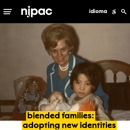
idioma
MENÚ
blended
families:
adopting
new
identities