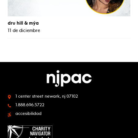
dru hill & mýa
11 de diciembre
1 center street
newark, nj 07102
1.888.696.5722
accesibilidad