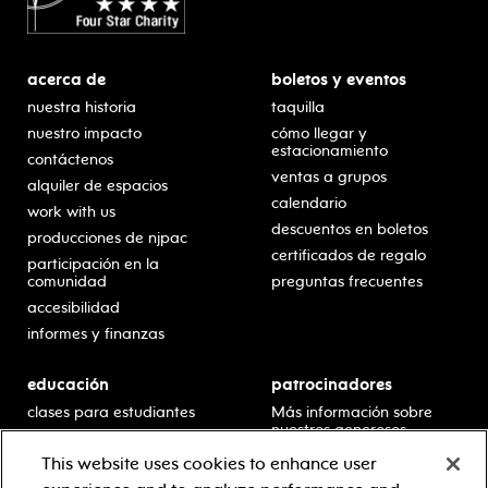
acerca de
boletos y eventos
nuestra historia
taquilla
nuestro impacto
cómo llegar y
estacionamiento
contáctenos
ventas a grupos
alquiler de espacios
calendario
work with us
descuentos en boletos
producciones de njpac
certificados de regalo
participación en la
comunidad
preguntas frecuentes
accesibilidad
informes y finanzas
educación
patrocinadores
clases para estudiantes
Más información sobre
nuestros generosos
presentaciones en horario
patrocinadores.
escolar
This website uses cookies to enhance user
residencias en escuelas