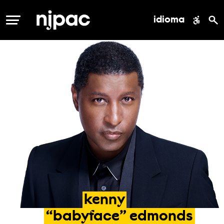
idioma
MENÚ
kenny
“babyface”
edmonds