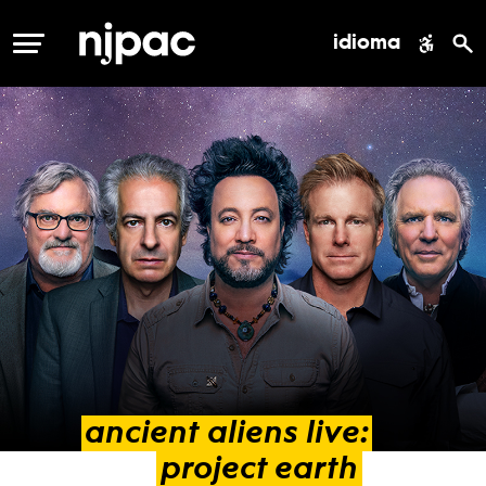
idioma
MENÚ
ancient
aliens
live:
project
earth