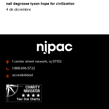
neil degrasse tyson
hope for civilization
4 de diciembre
1 center street
newark, nj 07102
1.888.696.5722
accesibilidad