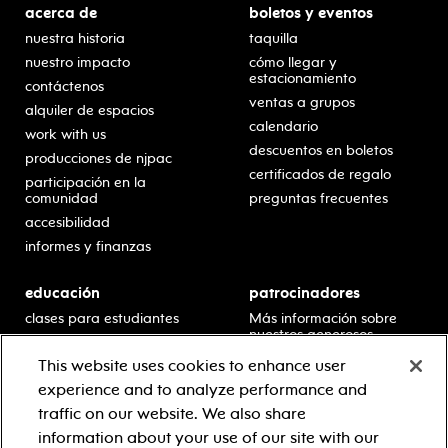
acerca de
boletos y eventos
nuestra historia
taquilla
nuestro impacto
cómo llegar y
estacionamiento
contáctenos
ventas a grupos
alquiler de espacios
calendario
work with us
descuentos en boletos
producciones de njpac
certificados de regalo
participación en la
comunidad
preguntas frecuentes
accesibilidad
informes y finanzas
educación
patrocinadores
clases para estudiantes
Más información sobre
nuestros generosos
presentaciones en horario
patrocinadores.
escolar
This website uses cookies to enhance user
residencias en escuelas
experience and to analyze performance and
desarrollo profesional
traffic on our website. We also share
recursos para docentes
information about your use of our site with our