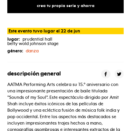
sounds
of
my
soul
crea tu propia serie y ahorra
Este evento tuvo lugar el 22 de jun
lugar:
prudential hall
betty wold johnson stage
género:
danza
descripción general
AATMA Performing Arts celebra su 15.º aniversario con
una impresionante presentación de baile titulada
"Sounds of my Soul". Este espectáculo dirigido por Amit
Shah incluye éxitos icónicos de las películas de
Bollywood y una ecléctica fusión de música folk india y
pop occidental. Entre los aspectos más destacados se
incluyen impresionantes trajes hechos a mano,
coreografías asombrosas e interesantes extractos de la