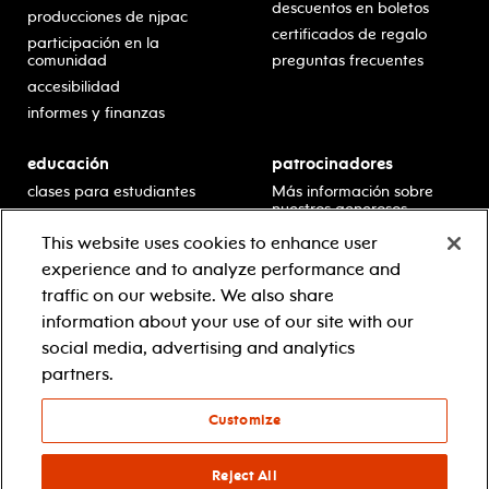
descuentos en boletos
producciones de njpac
certificados de regalo
participación en la
comunidad
preguntas frecuentes
accesibilidad
informes y finanzas
educación
patrocinadores
clases para estudiantes
Más información sobre
nuestros generosos
presentaciones en horario
patrocinadores.
escolar
This website uses cookies to enhance user
residencias en escuelas
experience and to analyze performance and
desarrollo profesional
traffic on our website. We also share
recursos para docentes
information about your use of our site with our
comuníquese con el
social media, advertising and analytics
equipo educativo
partners.
Customize
© 2021 new jersey performing arts center
política de privacidad
términos y condiciones
Reject All
your privacy choices